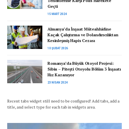
Tehditlerine Karşı Polis Harekete
Geçti
15 MART 2024
Almanya’da İnşaat Müteahhidine
Kaçak Çalıştırma ve Dolandırıcılıktan
Kesinleşmiş Hapis Cezası
10 ŞUBAT 2026
Romanya’da Büyük Otoyol Projesi:
Sibiu – Pitești Otoyolu Bölüm 3 İnşaatı
Hız Kazanıyor
23 NISAN 2024
Recent tabs widget still need to be configured! Add tabs, add a
title, and select type for each tab in widgets area.