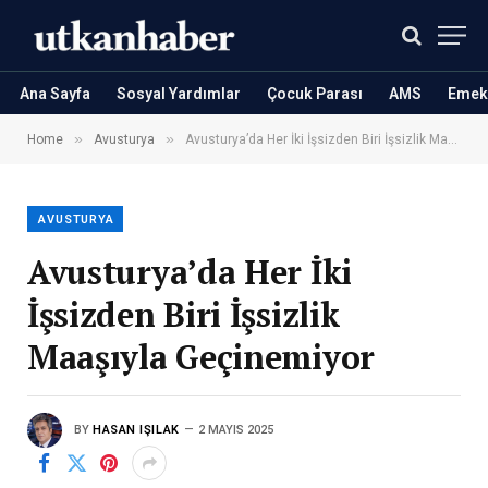
Ana Sayfa
Sosyal Yardımlar
Çocuk Parası
AMS
Emekl
»
»
Home
Avusturya
Avusturya’da Her İki İşsizden Biri İşsizlik Maaşıyla Geçinemiyor
AVUSTURYA
Avusturya’da Her İki
İşsizden Biri İşsizlik
Maaşıyla Geçinemiyor
BY
HASAN IŞILAK
2 MAYIS 2025