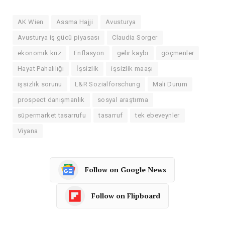
AK Wien
Assma Hajji
Avusturya
Avusturya iş gücü piyasası
Claudia Sorger
ekonomik kriz
Enflasyon
gelir kaybı
göçmenler
Hayat Pahalılığı
İşsizlik
işsizlik maaşı
işsizlik sorunu
L&R Sozialforschung
Mali Durum
prospect danışmanlık
sosyal araştırma
süpermarket tasarrufu
tasarruf
tek ebeveynler
Viyana
Follow on Google News
Follow on Flipboard