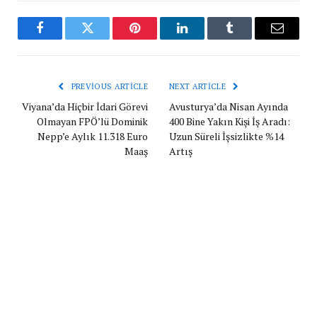
Facebook
Twitter
Pinterest
LinkedIn
Tumblr
Email
PREVIOUS ARTICLE
NEXT ARTICLE
Viyana’da Hiçbir İdari Görevi
Avusturya’da Nisan Ayında
Olmayan FPÖ’lü Dominik
400 Bine Yakın Kişi İş Aradı:
Nepp’e Aylık 11.318 Euro
Uzun Süreli İşsizlikte %14
Maaş
Artış