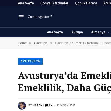
Ana Sayfa
Sosyal Yardımlar
Çocuk Parası
AMS
Cuma, Ağustos 7
Ana Sayfa
Avrupa
Almanya
»
»
Home
Avusturya
Avusturya’da Emeklilik Reformu Gündem
AVUSTURYA
Avusturya’da Emekl
Emeklilik, Daha Güç
BY
HASAN IŞILAK
13 NISAN 2025