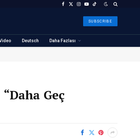
Facebook
X
Instagram
YouTube
TikTok
(Twitter)
SUBSCRIBE
Video
Deutsch
Daha Fazlası
: “Daha Geç