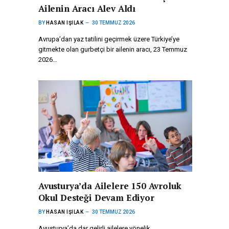
Ailenin Aracı Alev Aldı
BY
HASAN IŞILAK
30 TEMMUZ 2026
Avrupa’dan yaz tatilini geçirmek üzere Türkiye’ye
gitmekte olan gurbetçi bir ailenin aracı, 23 Temmuz
2026…
Avusturya’da Ailelere 150 Avroluk
Okul Desteği Devam Ediyor
BY
HASAN IŞILAK
30 TEMMUZ 2026
Avusturya’da dar gelirli ailelere yönelik