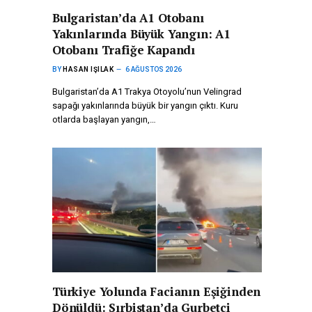
Bulgaristan’da A1 Otobanı
Yakınlarında Büyük Yangın: A1
Otobanı Trafiğe Kapandı
BY
HASAN IŞILAK
6 AĞUSTOS 2026
Bulgaristan’da A1 Trakya Otoyolu’nun Velingrad
sapağı yakınlarında büyük bir yangın çıktı. Kuru
otlarda başlayan yangın,…
Türkiye Yolunda Facianın Eşiğinden
Dönüldü: Sırbistan’da Gurbetçi