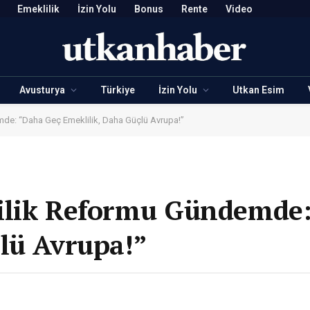
Emeklilik
İzin Yolu
Bonus
Rente
Video
Avusturya
Türkiye
İzin Yolu
Utkan Esim
de: “Daha Geç Emeklilik, Daha Güçlü Avrupa!”
ilik Reformu Gündemde
lü Avrupa!”