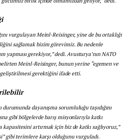
 gücümüz birlik içinde olmamızdan geliyor,” dedi.
i
ğını vurgulayan Meinl-Reisinger, yine de bu ortaklığı
iğini sağlamak bizim görevimiz. Bu nedenle
ım yapması gerekiyor,” dedi. Avusturya’nın NATO
 belirten Meinl-Reisinger, bunun yerine “egemen ve
liştirilmesi gerektiğini ifade etti.
lebilir
ırı durumunda dayanışma sorumluluğu taşıdığını
sna gibi bölgelerde barış misyonlarıyla katkı
apasitesini artırmak için biz de katkı sağlıyoruz,”
” gibi terimlere karşı olduğunu vurguladı.