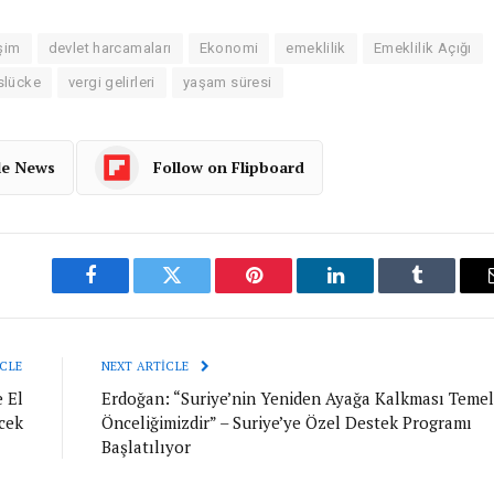
şim
devlet harcamaları
Ekonomi
emeklilik
Emeklilik Açığı
slücke
vergi gelirleri
yaşam süresi
le News
Follow on Flipboard
Facebook
Twitter
Pinterest
LinkedIn
Tumblr
CLE
NEXT ARTICLE
 El
Erdoğan: “Suriye’nin Yeniden Ayağa Kalkması Temel
cek
Önceliğimizdir” – Suriye’ye Özel Destek Programı
Başlatılıyor