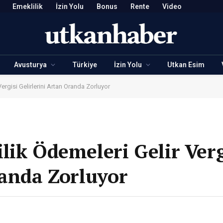
Emeklilik
İzin Yolu
Bonus
Rente
Video
Avusturya
Türkiye
İzin Yolu
Utkan Esim
ergisi Gelirlerini Artan Oranda Zorluyor
lik Ödemeleri Gelir Verg
randa Zorluyor