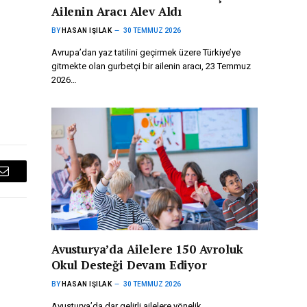
Ailenin Aracı Alev Aldı
BY
HASAN IŞILAK
30 TEMMUZ 2026
Avrupa’dan yaz tatilini geçirmek üzere Türkiye’ye
gitmekte olan gurbetçi bir ailenin aracı, 23 Temmuz
2026…
Email
Avusturya’da Ailelere 150 Avroluk
Okul Desteği Devam Ediyor
BY
HASAN IŞILAK
30 TEMMUZ 2026
Avusturya’da dar gelirli ailelere yönelik