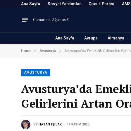
Ana Sayfa
Sosyal Yardımlar
Çocuk Parası
AMS
Cumartesi, Ağustos 8
Ana Sayfa
Avrupa
Almanya
»
»
Home
Avusturya
Avusturya’da Emeklilik Ödemeleri Gelir V
AVUSTURYA
Avusturya’da Emekli
Gelirlerini Artan O
BY
HASAN IŞILAK
14 KASIM 2025