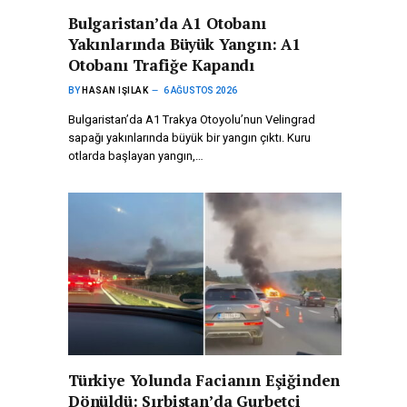
Bulgaristan’da A1 Otobanı
Yakınlarında Büyük Yangın: A1
Otobanı Trafiğe Kapandı
BY
HASAN IŞILAK
6 AĞUSTOS 2026
Bulgaristan’da A1 Trakya Otoyolu’nun Velingrad
sapağı yakınlarında büyük bir yangın çıktı. Kuru
otlarda başlayan yangın,…
Türkiye Yolunda Facianın Eşiğinden
Dönüldü: Sırbistan’da Gurbetçi