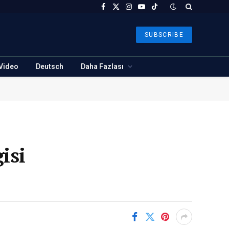
Facebook
X
Instagram
YouTube
TikTok
(Twitter)
SUBSCRIBE
Video
Deutsch
Daha Fazlası
isi