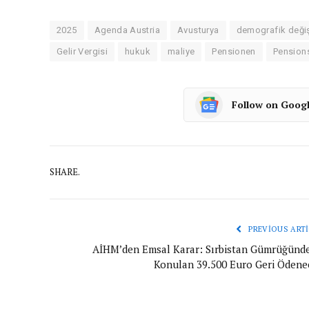
2025
Agenda Austria
Avusturya
demografik deği
Gelir Vergisi
hukuk
maliye
Pensionen
Pension
Follow on Goog
SHARE.
PREVIOUS ARTI
AİHM’den Emsal Karar: Sırbistan Gümrüğünde
Konulan 39.500 Euro Geri Ödene