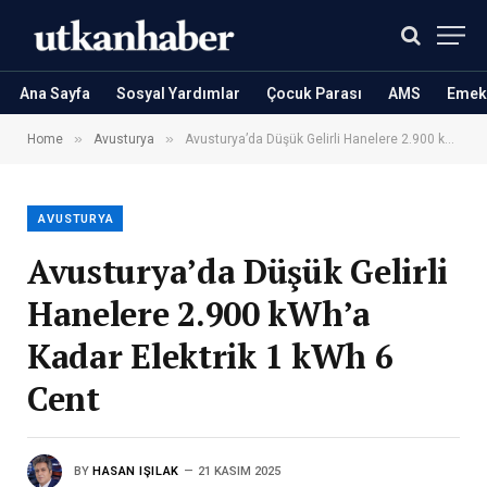
Ana Sayfa
Sosyal Yardımlar
Çocuk Parası
AMS
Emekl
»
»
Home
Avusturya
Avusturya’da Düşük Gelirli Hanelere 2.900 kWh’a Kadar Elektrik 1 kWh 6 Cent
AVUSTURYA
Avusturya’da Düşük Gelirli
Hanelere 2.900 kWh’a
Kadar Elektrik 1 kWh 6
Cent
BY
HASAN IŞILAK
21 KASIM 2025