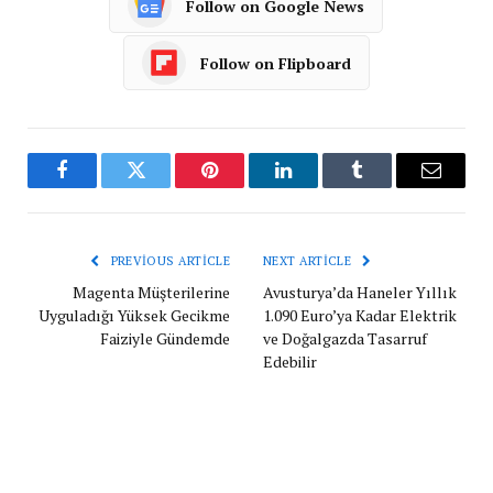
Follow on Google News
Follow on Flipboard
Facebook
Twitter
Pinterest
LinkedIn
Tumblr
Email
PREVIOUS ARTICLE
NEXT ARTICLE
Magenta Müşterilerine
Avusturya’da Haneler Yıllık
Uyguladığı Yüksek Gecikme
1.090 Euro’ya Kadar Elektrik
Faiziyle Gündemde
ve Doğalgazda Tasarruf
Edebilir