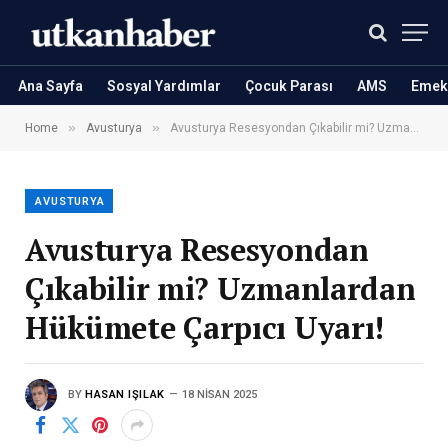
Ana Sayfa
Sosyal Yardımlar
Çocuk Parası
AMS
Emekl
»
»
Home
Avusturya
Avusturya Resesyondan Çıkabilir mi? Uzmanlardan Hükümete Çarpıcı Uyarı!
AVUSTURYA
Avusturya Resesyondan
Çıkabilir mi? Uzmanlardan
Hükümete Çarpıcı Uyarı!
BY
HASAN IŞILAK
18 NISAN 2025