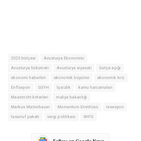
2025 bütçesi
Avusturya Ekonomisi
Avusturya hükümeti
Avusturya siyaseti
bütçe açığı
ekonomi haberleri
ekonomik büyüme
ekonomik kriz
Enflasyon
GSYH
İşsizlik
kamu harcamaları
Maastricht kriterleri
maliye bakanlığı
Markus Marterbauer
Momentum Enstitüsü
resesyon
tasarruf paketi
vergi politikası
WIFO
Follow on Google News