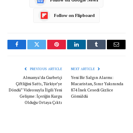
Follow on Flipboard
Facebook
Twitter
Pinterest
LinkedIn
Tumblr
Email
PREVIOUS ARTICLE
NEXT ARTICLE
Almanya’da Gurbetçi
Yeni Bir Salgın Alarmı:
Çiftliğini Sattı, Türkiye’ye
Macaristan, Sınır Yakınında
Döndü” Videosuyla İlgili Yeni
874 İnek Cesedi Gizlice
Gelişme: İçeriğin Kurgu
Gömüldü
Olduğu Ortaya Çıktı